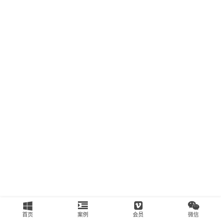
南
运
营
百
科
创
业
资
源
会
员
专
区
首页
案例
会员
微信