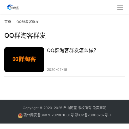
首
页
首页
QQ群淘客群发
QQ群淘客群发
行
业
快
QQ群淘客群发怎么做？
讯
2020-07-15
开
眼
案
例
避
Copyright © 2020-2025
自由阿蓝
版权所有
免责声明
坑
赣公网安备36070202001001号
赣ICP备20006267号-1
指