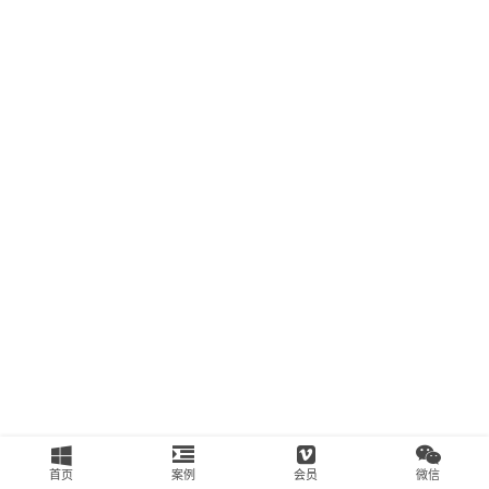
南
运
营
百
科
创
业
资
源
会
员
专
区
首页
案例
会员
微信