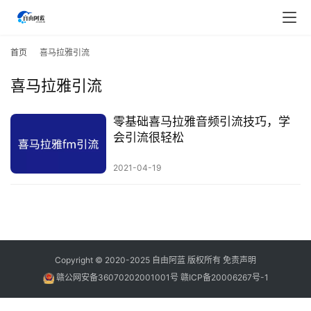
首
页
首页
喜马拉雅引流
喜马拉雅引流
行
业
快
零基础喜马拉雅音频引流技巧，学
讯
会引流很轻松
2021-04-19
开
眼
案
例
避
Copyright © 2020-2025
自由阿蓝
版权所有
免责声明
坑
赣公网安备36070202001001号
赣ICP备20006267号-1
指