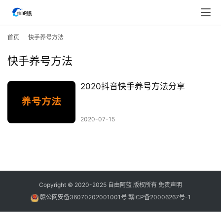
首
页
首页
快手养号方法
快手养号方法
行
业
快
2020抖音快手养号方法分享
讯
2020-07-15
开
眼
案
例
避
Copyright © 2020-2025
自由阿蓝
版权所有
免责声明
坑
赣公网安备36070202001001号
赣ICP备20006267号-1
指