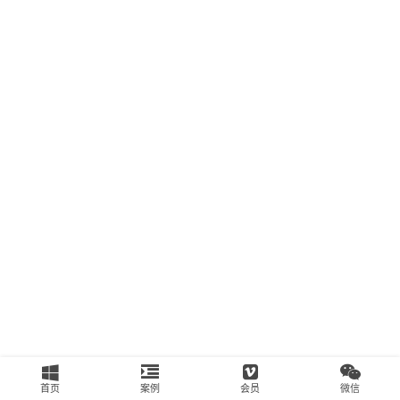
南
运
营
百
科
创
业
资
源
会
员
专
区
首页
案例
会员
微信