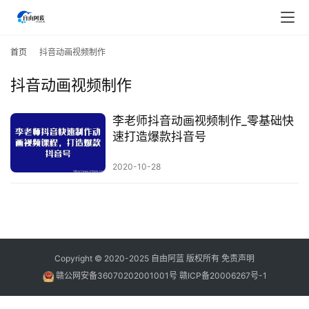
首
页
首页
抖音动画视频制作
抖音动画视频制作
行
业
快
李老师抖音动画视频制作_零基础快
讯
速打造爆款抖音号
2020-10-28
开
眼
案
例
避
Copyright © 2020-2025
自由阿蓝
版权所有
免责声明
坑
赣公网安备36070202001001号
赣ICP备20006267号-1
指