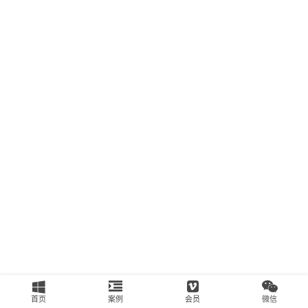
南
运
营
百
科
创
业
资
源
会
员
专
区
首页
案例
会员
微信