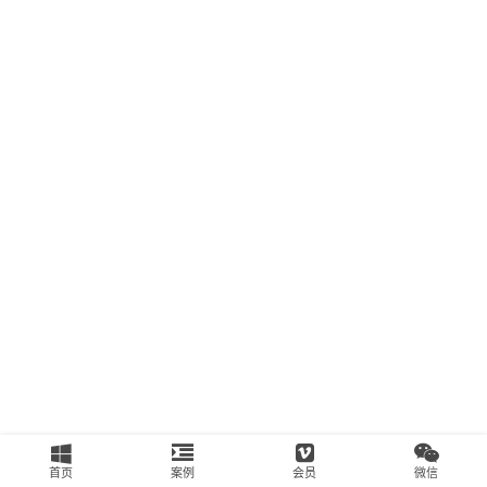
南
运
营
百
科
创
业
资
源
会
员
专
区
首页
案例
会员
微信