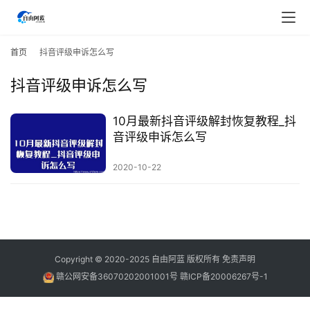
首
页
首页
抖音评级申诉怎么写
抖音评级申诉怎么写
行
业
快
10月最新抖音评级解封恢复教程_抖
讯
音评级申诉怎么写
2020-10-22
开
眼
案
例
避
Copyright © 2020-2025
自由阿蓝
版权所有
免责声明
坑
赣公网安备36070202001001号
赣ICP备20006267号-1
指