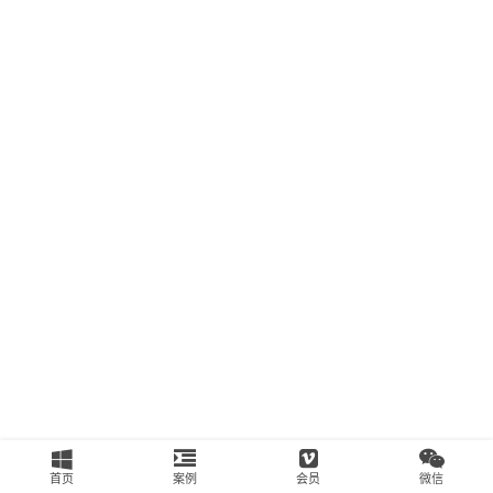
南
运
营
百
科
创
业
资
源
会
员
专
区
首页
案例
会员
微信