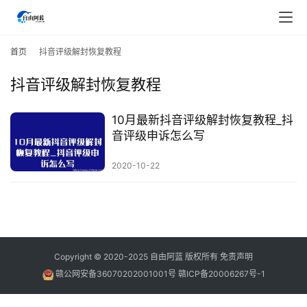
首
页
首页
抖音评级解封恢复教程
抖音评级解封恢复教程
行
业
快
10月最新抖音评级解封恢复教程_抖
讯
音评级申诉怎么写
2020-10-22
开
眼
案
例
避
Copyright © 2020-2025
自由阿蓝
版权所有
免责声明
坑
赣公网安备36070202001001号
赣ICP备20006267号-1
指