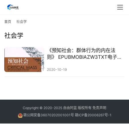
首
页
首页
社会学
社会学
行
业
快
《预知社会：群体行为的内在法
讯
则》 EPUBMOBIAZW3TXT电子书
下载
2020-10-19
开
眼
案
例
避
Copyright © 2020-2025
自由阿蓝
版权所有
免责声明
坑
赣公网安备36070202001001号
赣ICP备20006267号-1
指