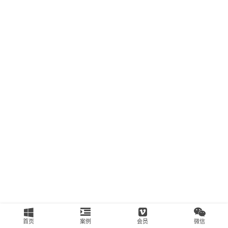
南
运
营
百
科
创
业
资
源
会
员
专
区
首页
案例
会员
微信