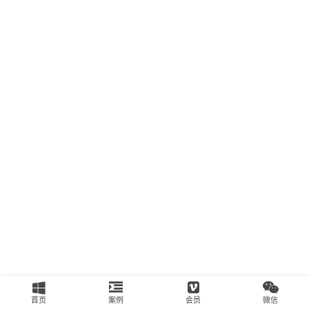
南
运
营
百
科
创
业
资
源
会
员
专
区
首页
案例
会员
微信