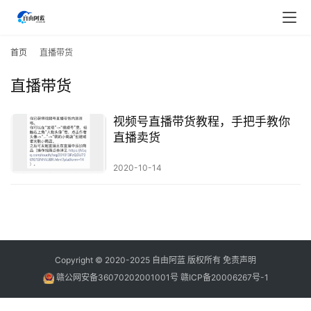
首
页
首页
直播带货
直播带货
行
业
快
视频号直播带货教程，手把手教你
讯
直播卖货
2020-10-14
开
眼
案
例
避
Copyright © 2020-2025
自由阿蓝
版权所有
免责声明
坑
赣公网安备36070202001001号
赣ICP备20006267号-1
指