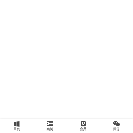
南
运
营
百
科
创
业
资
源
会
员
专
区
首页
案例
会员
微信