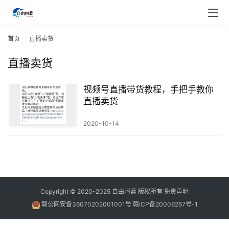
首
页
首页
直播卖货
直播卖货
行
业
快
视频号直播带货教程，手把手教你
讯
直播卖货
2020-10-14
开
眼
案
例
避
Copyright © 2020-2025
自由阿蓝
版权所有
免责声明
坑
赣公网安备36070202001001号
赣ICP备20006267号-1
指