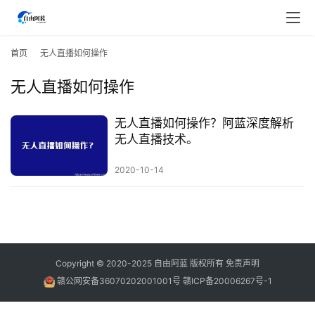
首
页
首页
无人直播如何操作
无人直播如何操作
行
业
快
无人直播如何操作？阿蓝深度解析
讯
无人直播技术。
2020-10-14
开
眼
案
例
避
Copyright © 2020-2025
自由阿蓝
版权所有
免责声明
坑
赣公网安备36070202001001号
赣ICP备20006267号-1
指