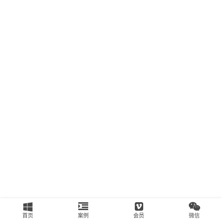
南
运
营
百
科
创
业
资
源
会
员
专
区
首页
案例
会员
微信