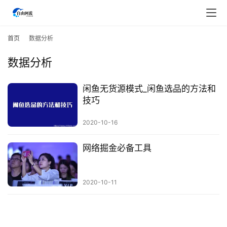
首
页
首页
数据分析
数据分析
行
业
快
闲鱼无货源模式_闲鱼选品的方法和
讯
技巧
2020-10-16
开
眼
网络掘金必备工具
案
例
2020-10-11
避
坑
指