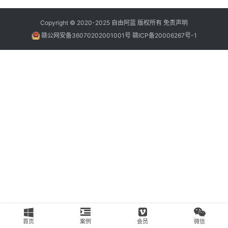
南
Copyright © 2020-2025
自由阿蓝
版权所有
免责声明
运
赣公网安备36070202001001号
赣ICP备20006267号-1
营
百
科
创
业
资
源
会
员
专
区
首页
案例
会员
微信