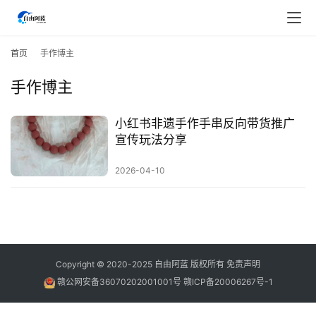
首
页
首页
手作博主
手作博主
行
业
快
小红书非遗手作手串反向带货推广
讯
宣传玩法分享
2026-04-10
开
眼
案
例
避
Copyright © 2020-2025
自由阿蓝
版权所有
免责声明
坑
赣公网安备36070202001001号
赣ICP备20006267号-1
指