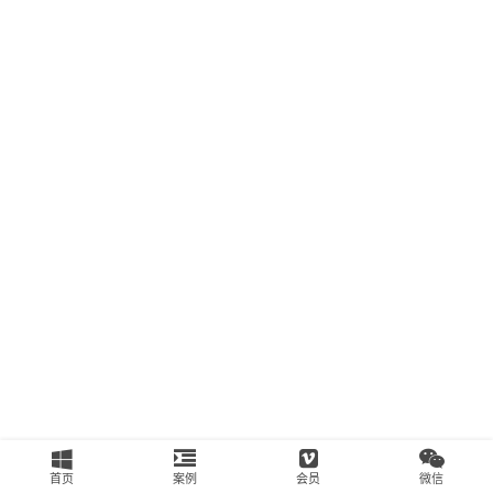
南
运
营
百
科
创
业
资
源
会
员
专
区
首页
案例
会员
微信