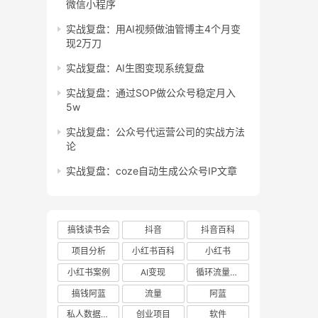
微信小程序
实战复盘：用AI视频做油管博主4个月变
现2万刀
实战复盘：AI生图变现系统复盘
实战复盘：通过SOP做公众号稳定月入
5w
实战复盘：公众号代运营公司的实战方法
论
实战复盘：coze自动生成公众号IP文章
搞钱读书会
抖音
抖音百科
项目分析
小红书百科
小红书
小红书案例
AI变现
循环流量实验室
搞钱阿蓝
流量
阿蓝
私人数据库项目
创业项目
软件