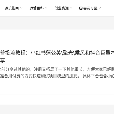
避坑指南
运营百科
创业资源
会员专区
营投流教程：小红书蒲公英\聚光\乘风和抖音巨量
享
之前分享过其他的，注册又拓展了一下其他细节，方便大家已经
准备用付费的方式快速测试项目模型的朋友。 具体平台包含小
红书聚光平台、小红书乘风、巨量本地推（抖音）、知乎效果营
内容目录： 2023.9.5更新1、新增私信组件内容教学2、新增知
 2023.10.25更新1、聚光平台动态创意使用建议2、自…