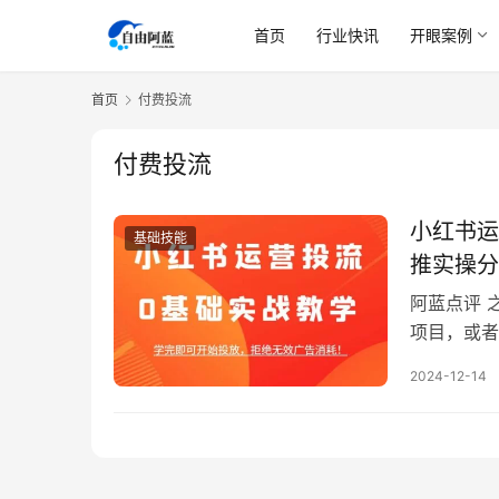
首页
行业快讯
开眼案例
首页
付费投流
付费投流
小红书运
基础技能
推实操分
阿蓝点评 
项目，或者
蒲公英、小
2024-12-14
平台等。 
内容对比参考