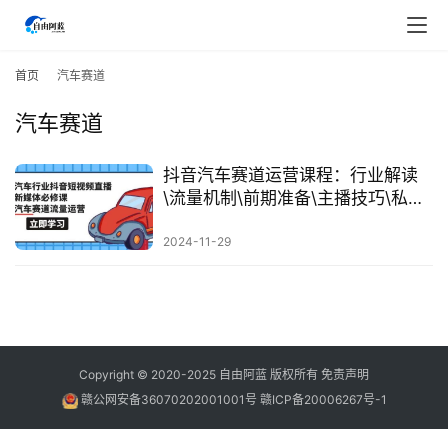
首
页
首页
汽车赛道
汽车赛道
行
业
快
抖音汽车赛道运营课程：行业解读
讯
\流量机制\前期准备\主播技巧\私域
运营\线索获取
2024-11-29
开
眼
案
例
避
Copyright © 2020-2025
自由阿蓝
版权所有
免责声明
坑
赣公网安备36070202001001号
赣ICP备20006267号-1
指