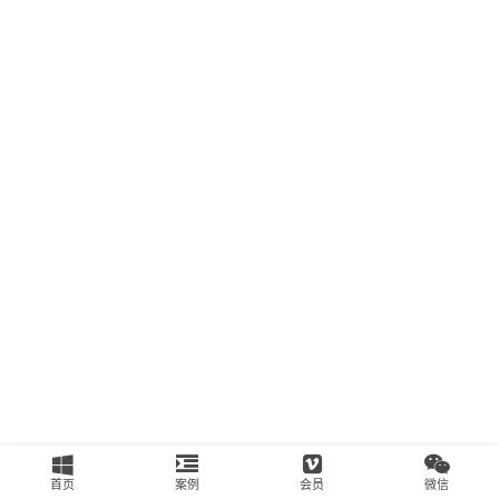
南
运
营
百
科
创
业
资
源
会
员
专
区
首页
案例
会员
微信