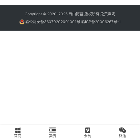
南
Copyright © 2020-2025
自由阿蓝
版权所有
免责声明
运
赣公网安备36070202001001号
赣ICP备20006267号-1
营
百
科
创
业
资
源
会
员
专
区
首页
案例
会员
微信