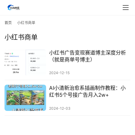
首
页
首页
小红书商单
小红书商单
行
业
快
小红书广告变现赛道博主深度分析
讯
（就是商单号博主）
2024-12-15
开
眼
AI小清新治愈系插画制作教程：小
案
红书5个号接广告月入2w+
例
2024-12-03
避
坑
指