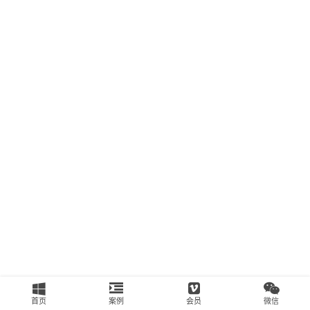
南
运
营
百
科
创
业
资
源
会
员
专
区
首页
案例
会员
微信