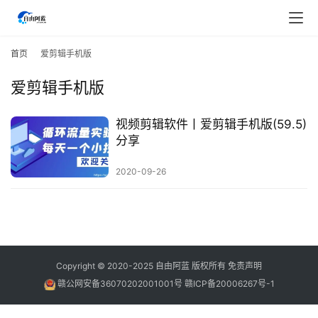
首
页
首页
爱剪辑手机版
爱剪辑手机版
行
业
快
视频剪辑软件丨爱剪辑手机版(59.5)
讯
分享
2020-09-26
开
眼
案
例
避
Copyright © 2020-2025
自由阿蓝
版权所有
免责声明
坑
赣公网安备36070202001001号
赣ICP备20006267号-1
指