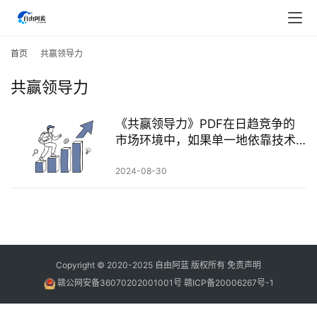
首
页
首页
共赢领导力
共赢领导力
行
业
快
《共赢领导力》PDF在日趋竞争的
讯
市场环境中，如果单一地依靠技术
因素、资金实力或政治优势都是无
法使企业走向成功
2024-08-30
开
眼
案
例
避
Copyright © 2020-2025
自由阿蓝
版权所有
免责声明
坑
赣公网安备36070202001001号
赣ICP备20006267号-1
指