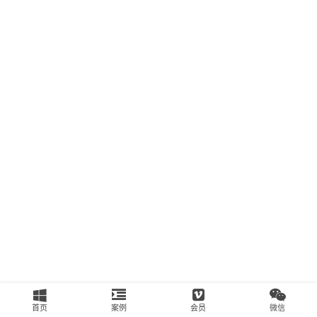
南
运
营
百
科
创
业
资
源
会
员
专
区
首页
案例
会员
微信