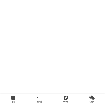
南
运
营
百
科
创
业
资
源
会
员
专
区
首页
案例
会员
微信