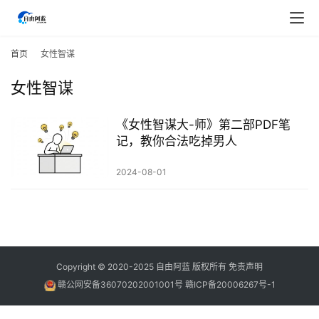
首
页
首页
女性智谋
女性智谋
行
业
快
《女性智谋大-师》第二部PDF笔
讯
记，教你合法吃掉男人
2024-08-01
开
眼
案
例
避
Copyright © 2020-2025
自由阿蓝
版权所有
免责声明
坑
赣公网安备36070202001001号
赣ICP备20006267号-1
指