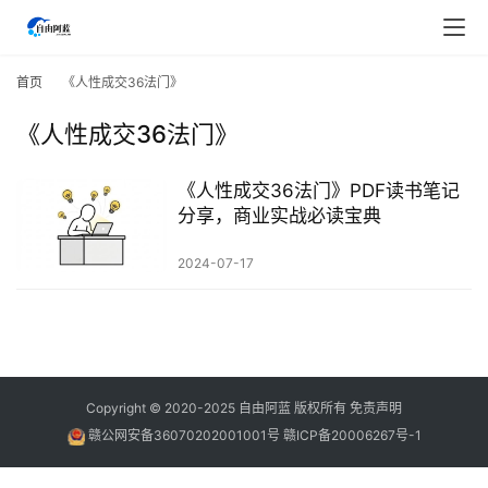
首
页
首页
《人‮成性‬交36法门》
《人‮成性‬交36法门》
行
业
快
《人‮成性‬交36法门》PDF读书笔记
讯
分享，商业实战必读宝典
2024-07-17
开
眼
案
例
避
Copyright © 2020-2025
自由阿蓝
版权所有
免责声明
坑
赣公网安备36070202001001号
赣ICP备20006267号-1
指