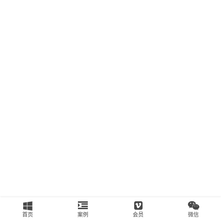
南
运
营
百
科
创
业
资
源
会
员
专
区
首页
案例
会员
微信