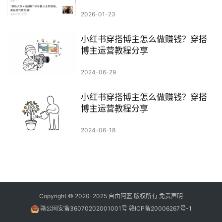
指
南
2026-01-23
登录
注册
小红书穿搭博主怎么做赚钱？穿搭
运
博主运营教程分享
营
百
2024-06-29
科
小红书穿搭博主怎么做赚钱？穿搭
创
博主运营教程分享
业
资
2024-06-18
源
会
员
Copyright © 2020-2025
自由阿蓝
版权所有
免责声明
专
赣公网安备36070202001001号
赣ICP备20006267号-1
区