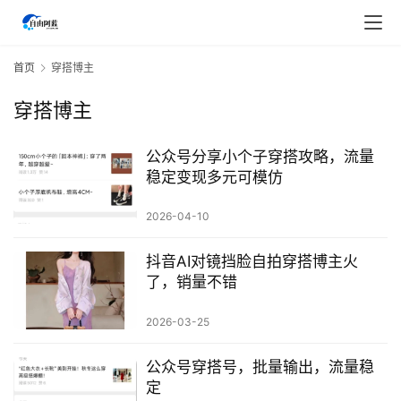
首
首页
穿搭博主
页
穿搭博主
行
业
公众号分享小个子穿搭攻略，流量
快
稳定变现多元可模仿
讯
2026-04-10
开
抖音AI对镜挡脸自拍穿搭博主火
眼
了，销量不错
案
例
2026-03-25
避
公众号穿搭号，批量输出，流量稳
坑
定