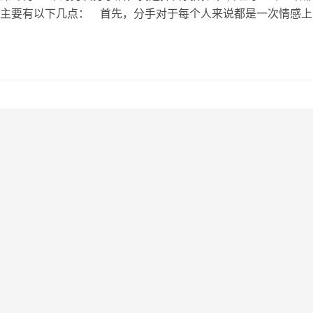
主要有以下几点： 首先，分手对于每个人来说都是一次情感上
不例外。 在那段痛苦的日子里，我意识到逃避和沉溺于过去的
决问题。 于是，我选择了自我疗愈和成长。通过这个过程，我
走出情感的阴霾，还能更加清晰地认识…