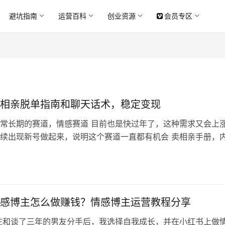
避坑指南
运营百科
创业资源
会员专区
相亲脱单指南和聊天话术，稳定变现
常长期的赛道，情感赛道 目前也是快过年了，这种需求又会上涨
续出现新号做起来，说明这个赛道一直都有机会 卖相亲手册，
案例解读，各种话术分享持续发就行了 IP手册里教了大家循环
种有明确卖点的产品最适合循环输出 比如相亲，不同的人遇到
多，300个问题循环发，就能持续卖这个产品 同时评论区你可
感博主怎么做赚钱？情感博主运营教程分享
在和谈了三年的男友分手后，我选择自我成长，并在小红书上做