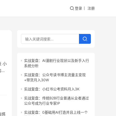
登录
注册
实战复盘：AI漫剧行业现状以及新手入行
 小
系统分析
内容
实战复盘：公众号读书博主流量主变现
输出
+带货月入30W
的问
实战复盘：小红书公考资料月入3K
以收
实战复盘：传统B2B行业普通从业者通过
公众号成为行业专家IP
实战复盘：0基础用AI打造并且上线一个
情感