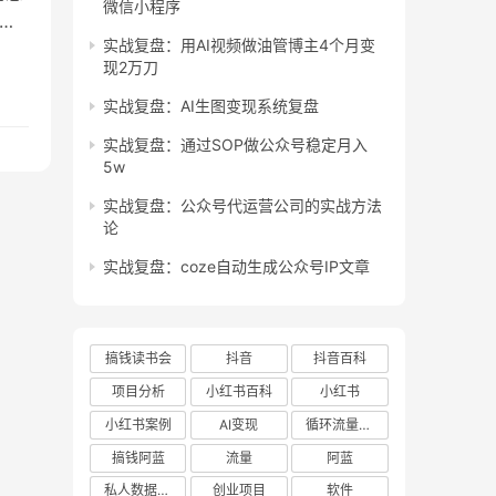
微信小程序
的
实战复盘：用AI视频做油管博主4个月变
回
现2万刀
不
实战复盘：AI生图变现系统复盘
实战复盘：通过SOP做公众号稳定月入
5w
实战复盘：公众号代运营公司的实战方法
论
实战复盘：coze自动生成公众号IP文章
搞钱读书会
抖音
抖音百科
项目分析
小红书百科
小红书
小红书案例
AI变现
循环流量实验室
搞钱阿蓝
流量
阿蓝
私人数据库项目
创业项目
软件