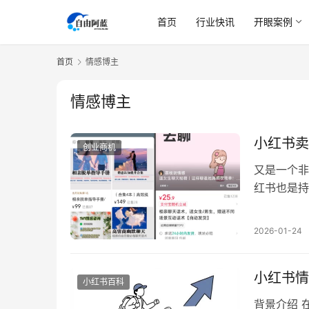
首页
行业快讯
开眼案例
首页
情感博主
情感博主
小红书卖
创业商机
又是一个非
红书也是持
就围绕各种
的技巧，这
2026-01-24
题其实差不
集更…
小红书情
小红书百科
背景介绍 