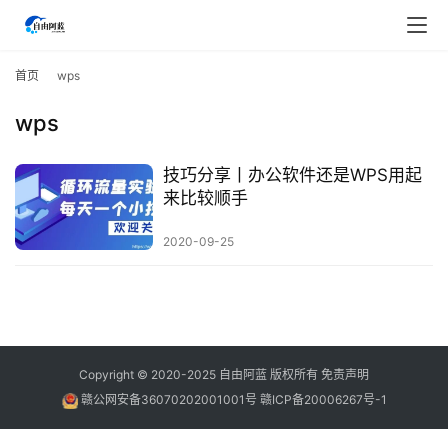
首
页
首页
wps
wps
行
业
快
技巧分享丨办公软件还是WPS用起
讯
来比较顺手
2020-09-25
开
眼
案
例
避
Copyright © 2020-2025
自由阿蓝
版权所有
免责声明
坑
赣公网安备36070202001001号
赣ICP备20006267号-1
指