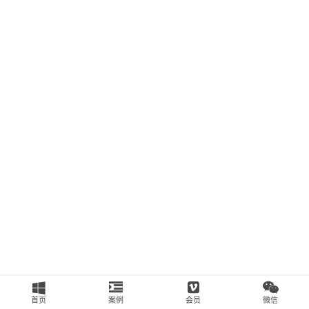
南
运
营
百
科
创
业
资
源
会
员
专
区
首页
案例
会员
微信