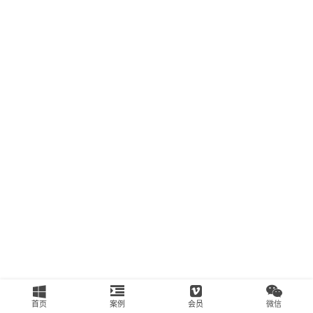
南
运
营
百
科
创
业
资
源
会
员
专
区
首页
案例
会员
微信