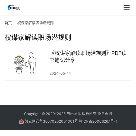
首
页
首页
权谋家解读职场潜规则
权谋家解读职场潜规则
行
业
快
《权谋家解读职场潜规则》PDF读
讯
书笔记分享
2024-05-14
开
眼
案
例
避
Copyright © 2020-2025
自由阿蓝
版权所有
免责声明
坑
赣公网安备36070202001001号
赣ICP备20006267号-1
指