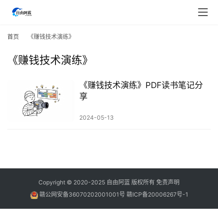
首
页
首页
《赚钱技术演练》
《赚钱技术演练》
行
业
快
《赚钱技术演练》PDF读书笔记分
讯
享
2024-05-13
开
眼
案
例
避
Copyright © 2020-2025
自由阿蓝
版权所有
免责声明
坑
赣公网安备36070202001001号
赣ICP备20006267号-1
指