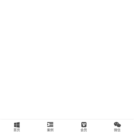
南
运
营
百
科
创
业
资
源
会
员
专
区
首页
案例
会员
微信