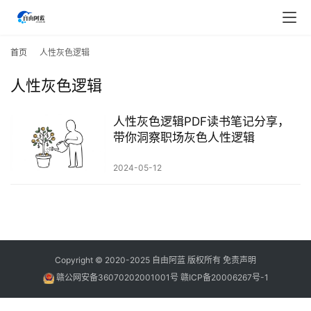
首
页
首页
人性灰色逻辑
人性灰色逻辑
行
业
快
人性灰色逻辑PDF读书笔记分享，
讯
带你洞察职场灰色人性逻辑
2024-05-12
开
眼
案
例
避
Copyright © 2020-2025
自由阿蓝
版权所有
免责声明
坑
赣公网安备36070202001001号
赣ICP备20006267号-1
指