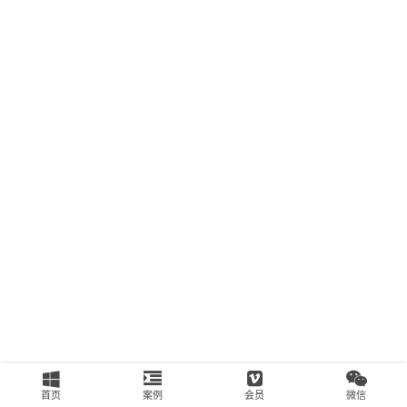
南
运
营
百
科
创
业
资
源
会
员
专
区
首页
案例
会员
微信