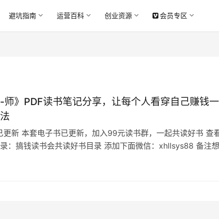
避坑指南
运营百科
创业资源
会员专区
-师》PDF读书笔记分享，让每个人看穿自己赚钱
法
已更新 本套电子书已更新，加入99元读书群，一起共读好书 查
录：搞钱读书会共读好书目录 添加下面微信：xhllsys88 备注
备注不通过 心法大-师目录 每个成功的商人，都会讲2套知识。
识，一套是门内知识。 我们从小到大接触的知识，大多都是第
。而人们无时无刻不在心里打的算盘，就是第二套利益规则。…