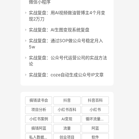
微信小程序
实战复盘：用AI视频做油管博主4个月变
现2万刀
实战复盘：AI生图变现系统复盘
实战复盘：通过SOP做公众号稳定月入
5w
实战复盘：公众号代运营公司的实战方法
论
实战复盘：coze自动生成公众号IP文章
搞钱读书会
抖音
抖音百科
项目分析
小红书百科
小红书
小红书案例
AI变现
循环流量实验室
搞钱阿蓝
流量
阿蓝
私人数据库项目
创业项目
软件