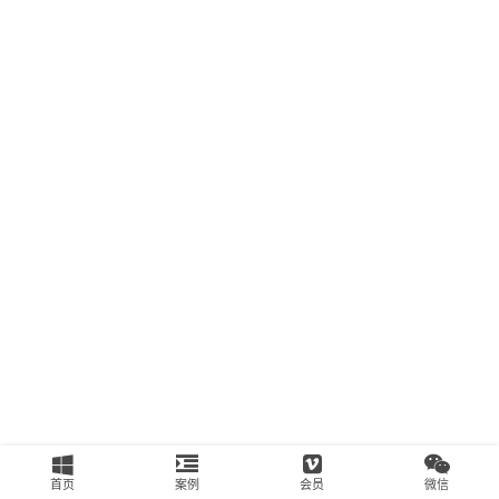
南
运
营
百
科
创
业
资
源
会
员
专
区
首页
案例
会员
微信