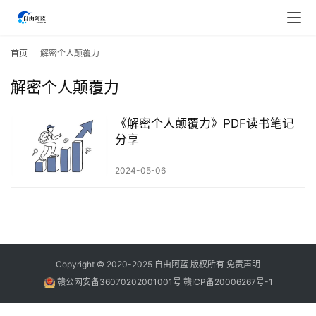
首
页
首页
解密个人颠覆力
解密个人颠覆力
行
业
快
​《解密个人颠覆力》PDF读书笔记
讯
分享
2024-05-06
开
眼
案
例
避
Copyright © 2020-2025
自由阿蓝
版权所有
免责声明
坑
赣公网安备36070202001001号
赣ICP备20006267号-1
指