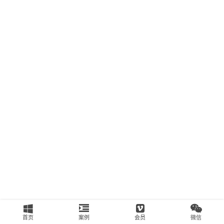
南
运
营
百
科
创
业
资
源
会
员
专
区
首页
案例
会员
微信