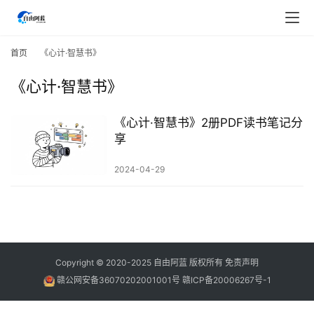
首
页
首页
《心计·智慧书》
《心计·智慧书》
行
业
快
《心计·智慧书》2册PDF读书笔记分
讯
享
2024-04-29
开
眼
案
例
避
Copyright © 2020-2025
自由阿蓝
版权所有
免责声明
坑
赣公网安备36070202001001号
赣ICP备20006267号-1
指