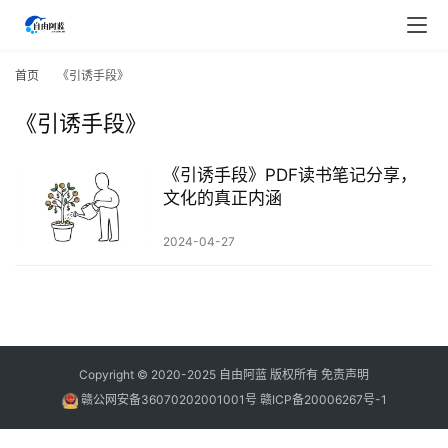
首
页
首页
《引诱手段》
《引诱手段》
行
业
快
《引诱手段》PDF读书笔记分享，
讯
文化的真正内涵
2024-04-27
开
眼
案
例
避
Copyright © 2020-2025
自由阿蓝
版权所有
免责声明
坑
赣公网安备36070202001001号
赣ICP备20006267号-1
指