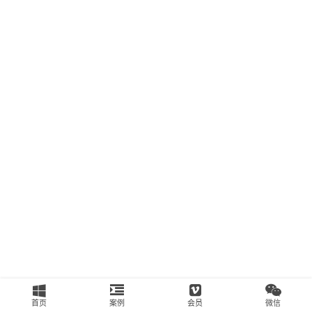
南
运
营
百
科
创
业
资
源
会
员
专
区
首页
案例
会员
微信