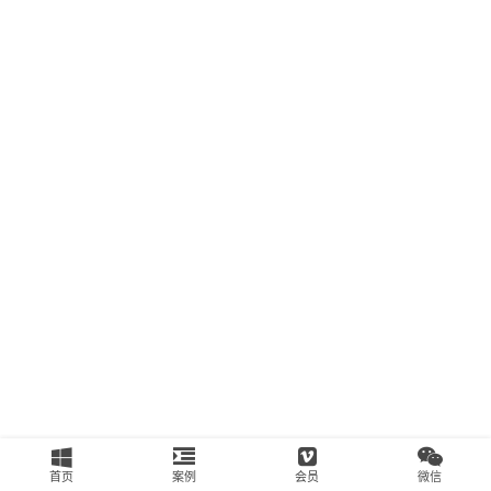
南
运
营
百
科
创
业
资
源
会
员
专
区
首页
案例
会员
微信