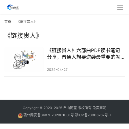
首
页
首页
《链接贵人》
《链接贵人》
行
业
快
《链接贵人》六部曲PDF读书笔记
讯
分享，普通人想要逆袭最重要的就
是贵人
2024-04-27
开
眼
案
例
避
Copyright © 2020-2025
自由阿蓝
版权所有
免责声明
坑
赣公网安备36070202001001号
赣ICP备20006267号-1
指