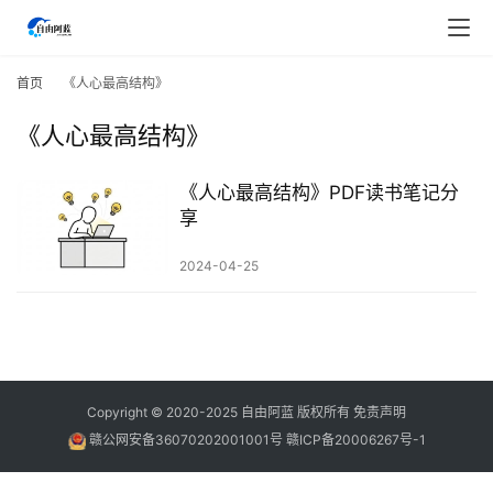
首
页
首页
《人心最高结构》
《人心最高结构》
行
业
快
《人心最高结构》PDF读书笔记分
讯
享
2024-04-25
开
眼
案
例
避
Copyright © 2020-2025
自由阿蓝
版权所有
免责声明
坑
赣公网安备36070202001001号
赣ICP备20006267号-1
指