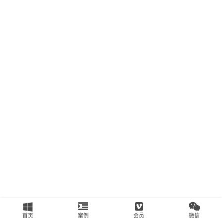
南
运
营
百
科
创
业
资
源
会
员
专
区
首页
案例
会员
微信