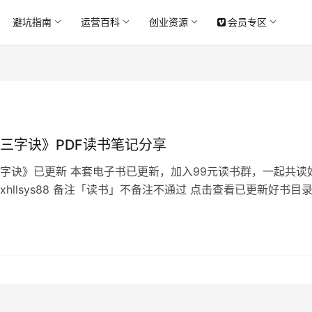
避坑指南
运营百科
创业资源
会员专区
三字诀》PDF读书笔记分享
字诀》已更新 本套电子书已更新，加入99元读书群，一起共读
xhllsys88 备注「读书」不备注不通过 点击查看已更新好书目
群友招募中 《写发卖三字诀》目录 “写发卖”三字诀，我修炼了7
还会继续修炼，回报率太高了，而且很持久，想把事业做大的老
 有钱的人追着有项目的人跑，有项目的人追着有思想的人跑，