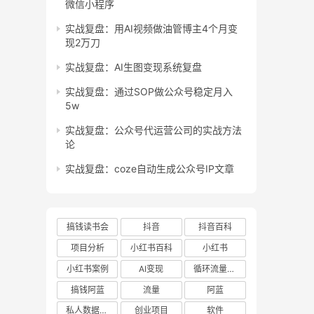
微信小程序
实战复盘：用AI视频做油管博主4个月变
现2万刀
实战复盘：AI生图变现系统复盘
实战复盘：通过SOP做公众号稳定月入
5w
实战复盘：公众号代运营公司的实战方法
论
实战复盘：coze自动生成公众号IP文章
搞钱读书会
抖音
抖音百科
项目分析
小红书百科
小红书
小红书案例
AI变现
循环流量实验室
搞钱阿蓝
流量
阿蓝
私人数据库项目
创业项目
软件