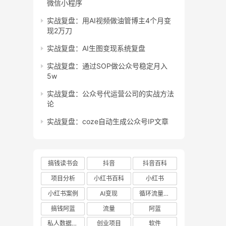
微信小程序
实战复盘：用AI视频做油管博主4个月变
现2万刀
实战复盘：AI生图变现系统复盘
实战复盘：通过SOP做公众号稳定月入
5w
实战复盘：公众号代运营公司的实战方法
论
实战复盘：coze自动生成公众号IP文章
搞钱读书会
抖音
抖音百科
项目分析
小红书百科
小红书
小红书案例
AI变现
循环流量实验室
搞钱阿蓝
流量
阿蓝
私人数据库项目
创业项目
软件