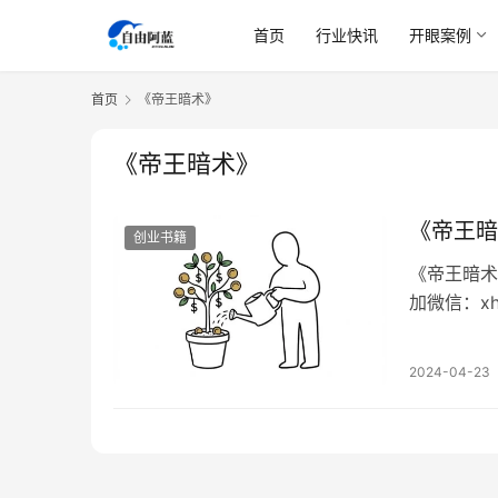
首页
行业快讯
开眼案例
首页
《帝王暗术》
《帝王暗术》
《帝王暗
创业书籍
《帝王暗术
加微信：x
钱读书会群
君王（现在
2024-04-23
企业），很