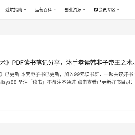
避坑指南
运营百科
创业资源
会员专区
术》PDF读书笔记分享，沐手恭读韩非子帝王之术
》已更新 本套电子书已更新，加入99元读书群，一起共读好书 
hllsys88 备注「读书」不备注不通过 点击查看已更新好书目录
友招募中 《帝王暗术》目录 这是非常好的一本管理学书籍，专
可以理解为管理者）如何才能治理好自己的天下（现在可以理解
值得研究。 自公元前140年，汉武帝采纳推行董仲舒“罢黜百…