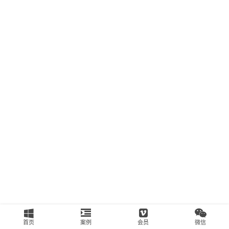
南
运
营
百
科
创
业
资
源
会
员
专
区
首页
案例
会员
微信