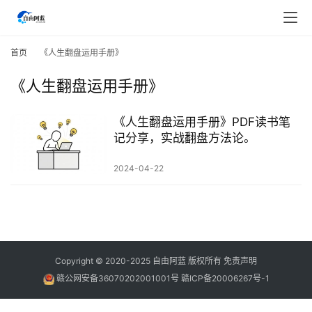
首
页
首页
《人生翻盘运用手册》
《人生翻盘运用手册》
行
业
快
《人生翻盘运用手册》PDF读书笔
讯
记分享，实战翻盘方法论。
2024-04-22
开
眼
案
例
避
Copyright © 2020-2025
自由阿蓝
版权所有
免责声明
坑
赣公网安备36070202001001号
赣ICP备20006267号-1
指