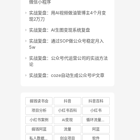
微信小程序
实战复盘：用AI视频做油管博主4个月变
现2万刀
实战复盘：AI生图变现系统复盘
实战复盘：通过SOP做公众号稳定月入
5w
实战复盘：公众号代运营公司的实战方法
论
实战复盘：coze自动生成公众号IP文章
搞钱读书会
抖音
抖音百科
项目分析
小红书百科
小红书
小红书案例
AI变现
循环流量实验室
搞钱阿蓝
流量
阿蓝
私人数据库项目
创业项目
软件