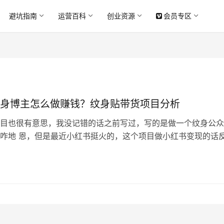
避坑指南
运营百科
创业资源
会员专区
身博主怎么做赚钱？纹身贴带货项目分析
目也很有意思，我没记错的话之前写过，写的是做一个纹身公众
咋地 恩，但是最近小红书挺火的，这个项目做小红书变现的话
益也更高。 如图，定制头像一般100-200，但是纹身可以收
纹身贴在拼夕夕也就几块钱，在小红书可以卖到35，而且已经卖了
了7万最少。 搞钱思路 可能很多朋友就会疑惑，说为啥啊，为
…