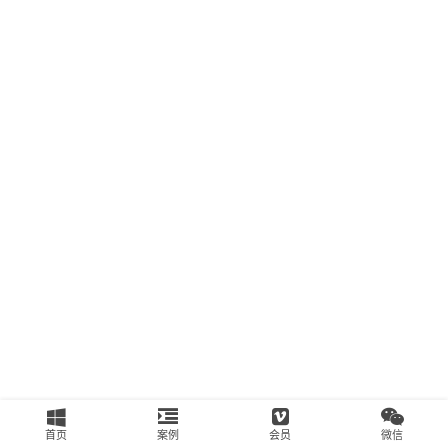
南
运
营
百
科
创
业
资
源
会
员
专
区
首页
案例
会员
微信