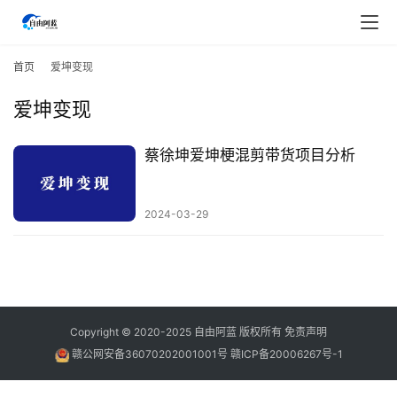
首
页
首页
爱坤变现
爱坤变现
行
业
快
蔡徐坤爱坤梗混剪带货项目分析
讯
2024-03-29
开
眼
案
例
避
Copyright © 2020-2025
自由阿蓝
版权所有
免责声明
坑
赣公网安备36070202001001号
赣ICP备20006267号-1
指