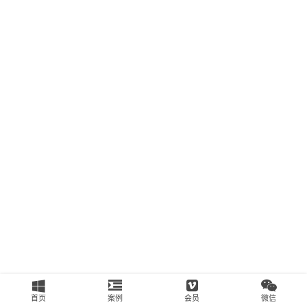
南
运
营
百
科
创
业
资
源
会
员
专
区
首页
案例
会员
微信