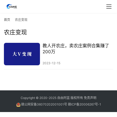
首
页
首页
农庄变现
农庄变现
行
业
快
教人开农庄，卖农庄案例合集赚了
讯
200万
2023-12-15
开
眼
案
例
避
Copyright © 2020-2025
自由阿蓝
版权所有
免责声明
坑
赣公网安备36070202001001号
赣ICP备20006267号-1
指