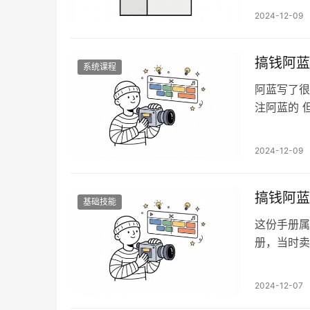
也是不好意
2024-12-09
两点： 卖
告是个人IP
搞钱阿蓝
系统课程
阿蓝写了很
注阿蓝的 
也就是自由
出自一套价
2024-12-09
就把这份手
个部分： 
搞钱阿蓝
基础技能
这份手册属
册，当时卖
在这个页面
写作有什么
2024-12-07
赚钱之类的