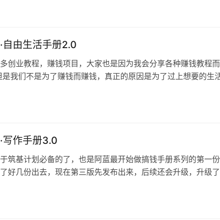
思问，统一解决掉这个问题 其实判断一个项目能不能做很简单
什么的：好项目的逻辑是很清晰的，要么卖产品，要么卖服务，
…
·自由生活手册2.0
多创业教程，赚钱项目，大家也是因为我会分享各种赚钱教程而
但是我们不是为了赚钱而赚钱，真正的原因是为了过上想要的生
生活而赚钱。（这也是阿蓝把网站改成自由阿蓝的原因） 这份
值3500块钱的课程，课程的主人就是靠这套方法自由生活的，
册分享出来，当然，这个手册肯定是会员专享的了 整套手册分
…
·写作手册3.0
于筑基计划必备的了，也是阿蓝最开始做搞钱手册系列的第一份
了好几份出去，现在第三版先发布出来，后续还会升级，升级了
更新，这个就是年费会员专属的了 全文6900+字，手册目录如
好处 都说写作很重要，市面上也有很多写作培训，比如靠写作
 实际上，赚钱只是写作附带的好处之一 其实写作有更多的好处