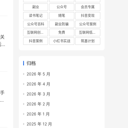
，就
副业
公众号
会员专属
卖广
读书笔记
随笔
抖音变现
公众号百科
副业防骗
公众号案例
互联网创业项目
免费
互联网低成本创业项目
关
抖音案例
小红书实战
筑基计划
活，
手册
今天
归档
为三
2026 年 5 月
2026 年 4 月
手
2026 年 3 月
就
2026 年 2 月
下：
2026 年 1 月
投稿
：
2025 年 12 月