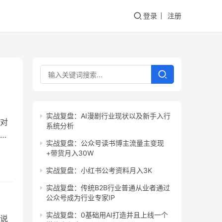
登录
注册
实战复盘：AI漫剧行业现状以及新手入行
对
系统分析
谈
实战复盘：公众号读书博主流量主变现
是拥
+带货月入30W
指什
实战复盘：小红书公考资料月入3K
也能
实战复盘：传统B2B行业普通从业者通过
公众号成为行业专家IP
实战复盘：0基础用AI打造并且上线一个
说