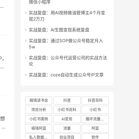
微信小程序
一
实战复盘：用AI视频做油管博主4个月变
法
现2万刀
视
搜索
实战复盘：AI生图变现系统复盘
实战复盘：通过SOP做公众号稳定月入
5w
实战复盘：公众号代运营公司的实战方法
P，
论
。
同时
实战复盘：coze自动生成公众号IP文章
每
定大
搞钱读书会
抖音
抖音百科
项目分析
小红书百科
小红书
想
小红书案例
AI变现
循环流量实验室
，可
搞钱阿蓝
流量
阿蓝
群友
私人数据库项目
创业项目
软件