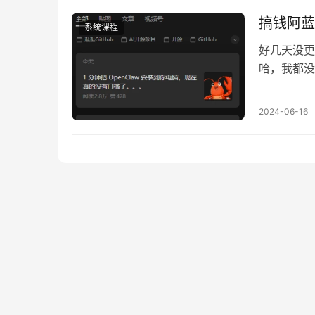
写作的…
搞钱阿蓝
系统课程
好几天没更
哈，我都没
越多，我写
始卖手册了
2024-06-16
过之前阿蓝
笔钱，就是