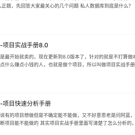
入正题，先回答大家最关心的几个问题 私人数据库到底是什么？ 
他人需要但是无法获取的数据就是私人数据库，核心在于自己无
你付费获取。数据可以有多种形式\状态，文字\链接\图片\音频\
模板等都可以。 有群友可能问，一句话也算？当然算，做公众号
-项目实战手册8.0
是最开始就卖的，现在更新到8.0版本了，针对的就是不打算做I
点什么赚点小钱的人，也就是做个项目，所以叫做项目实战手册
容强化了的同行分析模块，帮助大家更加准确的抓住项目本质 
独演示的案例拆分，融入到每个小模块进行演示，方便大家理解
义。 手册分为五个部分层层递进： 第一步，选择适合项目，确
-项目快速分析手册
说有的项目想做但是不确定能不能做，又不好意思老是问阿蓝，
断项目能不能做的 其实项目实战手册里面写清楚了怎么分析的
起来比较累哈 今天就写一篇快速分析的方法给大家，估计不少