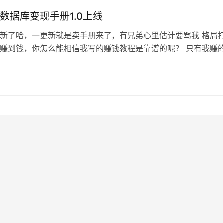
数据库变现手册1.0上线
新了哈，一更新就是卖手册来了，有兄弟心里估计要骂我 格局
赚到钱，你怎么能相信我写的赚钱教程是靠谱的呢？ 只有我赚
的内容才越靠谱，对不对？ 好了，寒暄的废话就不多说了，阿
。 今天卖的是数据库变现手册，很给力，阿蓝原创首发。 如果
写的文章，你就会发现这个玩意是真的牛，我在互联网赚到的第
…