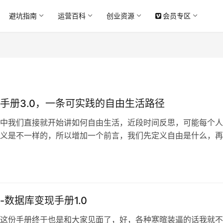
避坑指南
运营百科
创业资源
会员专区
手册3.0，一条可实践的自由生活路径
中我们直接就开始讲如何自由生活，近段时间反思，可能每个人
义是不一样的，所以增加一个前言，我们先定义自由是什么，再
何达成。​ 经过社会的捶打，我意识到自由并不是随波逐流，而
，可以拒绝不喜欢的人和事情，做自己喜欢的事情。​ 自由具体
务自由：不会因为金钱而妥协，多元化的收入体系让自己无需上班
-数据库变现手册1.0
这份手册终于也是和大家见面了，好，各种寒暄装逼的话我就不