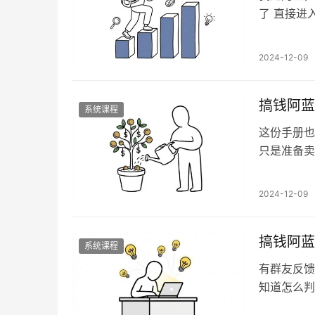
了 直接进
句话总结，
获取只能找
2024-12-09
频\文档\
排名的…
搞钱阿蓝
系统课程
这份手册也
只是准备卖
这次迭代内
把之前的单
2024-12-09
个步骤的含
致方向…
搞钱阿蓝
系统课程
有群友反馈
知道怎么判
能字太多看