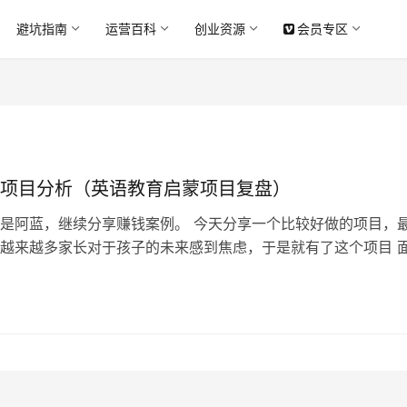
避坑指南
运营百科
创业资源
会员专区
项目分析（英语教育启蒙项目复盘）
是阿蓝，继续分享赚钱案例。 今天分享一个比较好做的项目，
越来越多家长对于孩子的未来感到焦虑，于是就有了这个项目 
母能想到的方法其实不多，有钱的会疯狂报各种班，没钱的就喜
，不管有没有用，家长在这个方向消费是有强烈意愿的 我们的
种强烈的消费意愿切入的，利润可观，后期也可以多种方式变现
里…