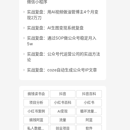
微信小程序
实战复盘：用AI视频做油管博主4个月变
现2万刀
实战复盘：AI生图变现系统复盘
实战复盘：通过SOP做公众号稳定月入
5w
实战复盘：公众号代运营公司的实战方法
论
实战复盘：coze自动生成公众号IP文章
搞钱读书会
抖音
抖音百科
项目分析
小红书百科
小红书
小红书案例
AI变现
循环流量实验室
搞钱阿蓝
流量
阿蓝
私人数据库项目
创业项目
软件