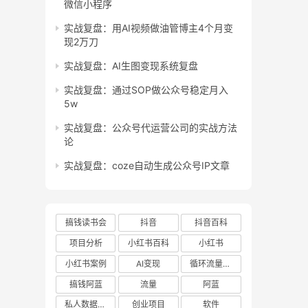
微信小程序
实战复盘：用AI视频做油管博主4个月变
现2万刀
实战复盘：AI生图变现系统复盘
实战复盘：通过SOP做公众号稳定月入
5w
实战复盘：公众号代运营公司的实战方法
论
实战复盘：coze自动生成公众号IP文章
搞钱读书会
抖音
抖音百科
项目分析
小红书百科
小红书
小红书案例
AI变现
循环流量实验室
搞钱阿蓝
流量
阿蓝
私人数据库项目
创业项目
软件