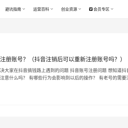
避坑指南
运营百科
创业资源
会员专区
注册账号？（抖音注销后可以重新注册账号吗？）
决大家在抖音搞钱路上遇到的问题 抖音账号注册问题 想知道抖
注意什么吗？ 有哪些行为会影响到以后的操作？ 有老号的需要
？ 答案 先说新号老号问题，如果你的老号没有什么粉丝，而且
在200以上就是正常的可以继续使用，假如粉丝比较多或者发出
给你播放量（一般是被系统打上不活跃或者营销号标签了），那