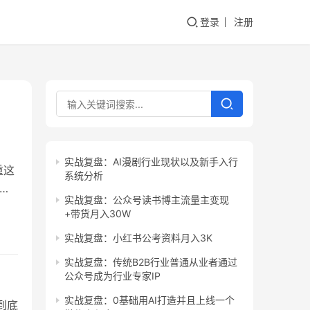
登录
注册
实战复盘：AI漫剧行业现状以及新手入行
重这
系统分析
同
实战复盘：公众号读书博主流量主变现
重问
+带货月入30W
是遇
实战复盘：小红书公考资料月入3K
推流
实战复盘：传统B2B行业普通从业者通过
公众号成为行业专家IP
实战复盘：0基础用AI打造并且上线一个
到底