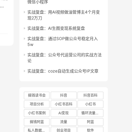
微信小程序
就
实战复盘：用AI视频做油管博主4个月变
答案
现2万刀
更
哪里
实战复盘：AI生图变现系统复盘
实战复盘：通过SOP做公众号稳定月入
5w
实战复盘：公众号代运营公司的实战方法
论
实战复盘：coze自动生成公众号IP文章
搞钱读书会
抖音
抖音百科
项目分析
小红书百科
小红书
小红书案例
AI变现
循环流量实验室
搞钱阿蓝
流量
阿蓝
私人数据库项目
创业项目
软件