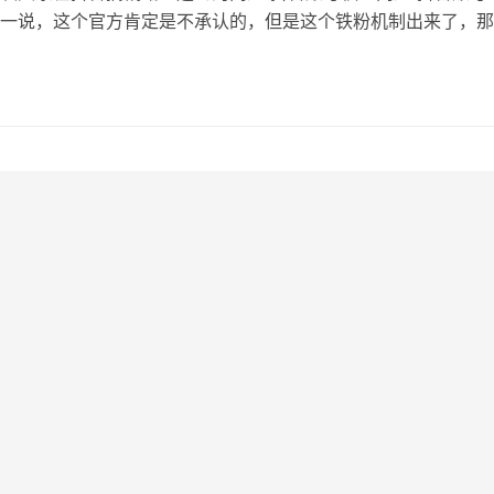
一说，这个官方肯定是不承认的，但是这个铁粉机制出来了，那
和网站一样 那么问题来了，如何判断权重，如何提升权重呢？ 
这个权重到底如何体现，阿蓝认为是播放量，没有什么比播放量
了 有的号刚注册发视频就爆了，而你一直500都过不去，你往