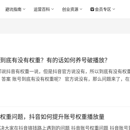
避坑指南
运营百科
创业资源
会员专区
到底有没有权重？有的话如何养号破播放？
都说抖音有权重一说，但是抖音官方说没有，所以到底有没有权
 答案 账号到底有没有权重呢？ 官方说没有，那么问题来了，在
情况下，为什么播放量会天差地别？ 这个到底是不是账号的权
有，我相信很多博主发视频慢慢的都会维持在一个稳定的值，像
般，很难突破。 为什么会这样？这里其实涉及到初始播放量和
权重问题，抖音如何提升账号权重播放量
决大家在抖音搞钱路上遇到的问题 抖音账号权重问题 抖音账号