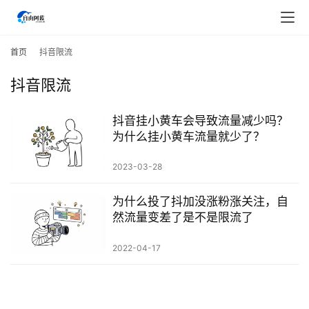
首
页
首页
抖音限流
抖音限流
行
业
快
抖音挂小黄车会导致流量减少吗？
讯
为什么挂小黄车流量就少了？
2023-03-28
开
眼
为什么投了抖加没涨粉涨关注，自
案
然流量变差了是不是限流了
例
2022-04-17
避
坑
指