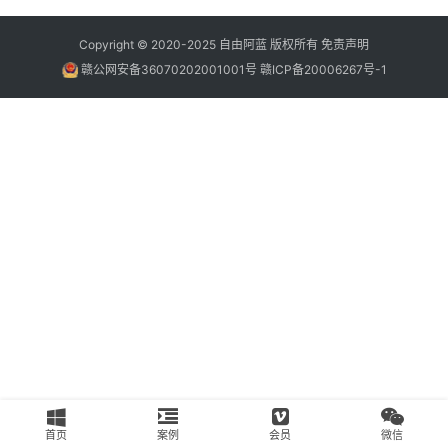
南
Copyright © 2020-2025
自由阿蓝
版权所有
免责声明
运
赣公网安备36070202001001号
赣ICP备20006267号-1
营
百
科
创
业
资
源
会
员
专
区
首页
案例
会员
微信