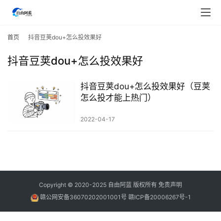
首
页
首页
抖音豆荚dou+怎么投效果好
抖音豆荚dou+怎么投效果好
行
业
快
抖音豆荚dou+怎么投效果好（豆荚
讯
怎么投才能上热门）
2022-04-17
开
眼
案
例
避
Copyright © 2020-2025
自由阿蓝
版权所有
免责声明
坑
赣公网安备36070202001001号
赣ICP备20006267号-1
指