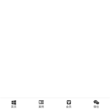
南
运
营
百
科
创
业
资
源
会
员
专
区
首页
案例
会员
微信