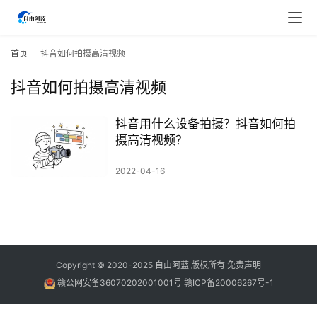
首
页
首页
抖音如何拍摄高清视频
抖音如何拍摄高清视频
行
业
快
抖音用什么设备拍摄？抖音如何拍
讯
摄高清视频？
2022-04-16
开
眼
案
例
避
Copyright © 2020-2025
自由阿蓝
版权所有
免责声明
坑
赣公网安备36070202001001号
赣ICP备20006267号-1
指