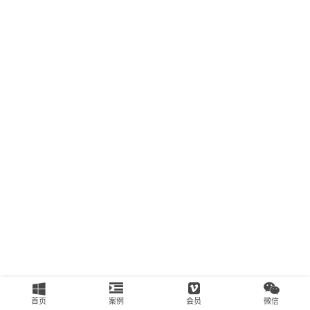
南
运
营
百
科
创
业
资
源
会
员
专
区
首页
案例
会员
微信