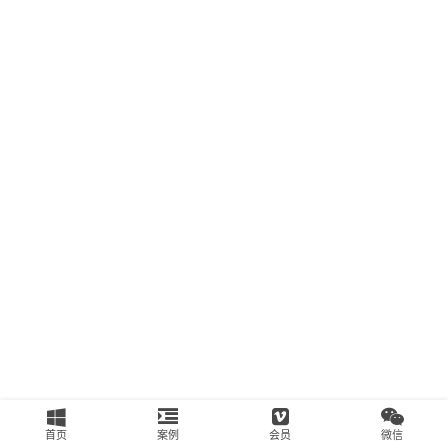
南
运
营
百
科
创
业
资
源
会
员
专
区
首页
案例
会员
微信