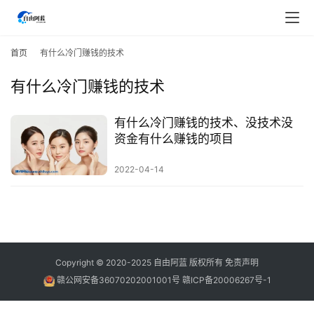
首
页
首页
有什么冷门赚钱的技术
有什么冷门赚钱的技术
行
业
快
有什么冷门赚钱的技术、没技术没
讯
资金有什么赚钱的项目
2022-04-14
开
眼
案
例
避
Copyright © 2020-2025
自由阿蓝
版权所有
免责声明
坑
赣公网安备36070202001001号
赣ICP备20006267号-1
指