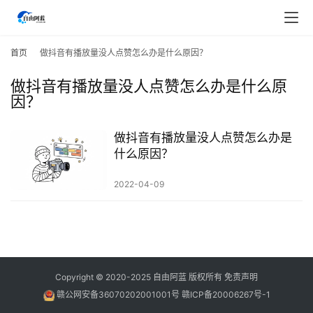
首
页
首页
做抖音有播放量没人点赞怎么办是什么原因？
做抖音有播放量没人点赞怎么办是什么原
行
因？
业
快
讯
做抖音有播放量没人点赞怎么办是
什么原因？
开
2022-04-09
眼
案
例
避
Copyright © 2020-2025
自由阿蓝
版权所有
免责声明
坑
指
赣公网安备36070202001001号
赣ICP备20006267号-1