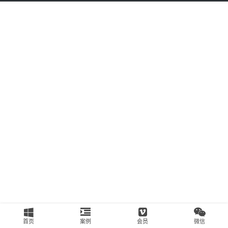
南
运
营
百
科
创
业
资
源
会
员
专
区
首页
案例
会员
微信