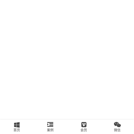
南
运
营
百
科
创
业
资
源
会
员
专
区
首页
案例
会员
微信