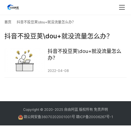
首
页
首页
抖音不投豆荚\dou+就没流量怎么办？
抖音不投豆荚\dou+就没流量怎么办？
行
业
快
抖音不投豆荚\dou+就没流量怎么
讯
办？
2022-04-08
开
眼
案
例
避
Copyright © 2020-2025
自由阿蓝
版权所有
免责声明
坑
赣公网安备36070202001001号
赣ICP备20006267号-1
指