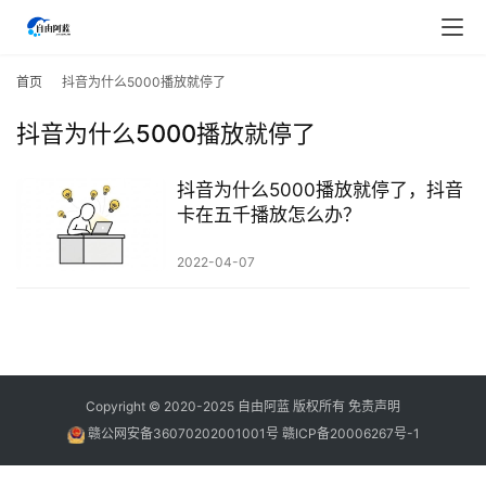
首
页
首页
抖音为什么5000播放就停了
抖音为什么5000播放就停了
行
业
快
抖音为什么5000播放就停了，抖音
讯
卡在五千播放怎么办？
2022-04-07
开
眼
案
例
避
Copyright © 2020-2025
自由阿蓝
版权所有
免责声明
坑
赣公网安备36070202001001号
赣ICP备20006267号-1
指