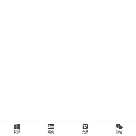
南
运
营
百
科
创
业
资
源
会
员
专
区
首页
案例
会员
微信