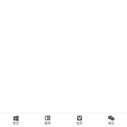
南
运
营
百
科
创
业
资
源
会
员
专
区
首页
案例
会员
微信