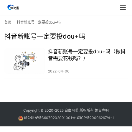
首
页
首页
抖音新账号一定要投dou+吗
抖音新账号一定要投dou+吗
行
业
快
抖音新账号一定要投dou+吗（做抖
讯
音需要花钱吗？）
2022-04-06
开
眼
案
例
避
Copyright © 2020-2025
自由阿蓝
版权所有
免责声明
坑
赣公网安备36070202001001号
赣ICP备20006267号-1
指