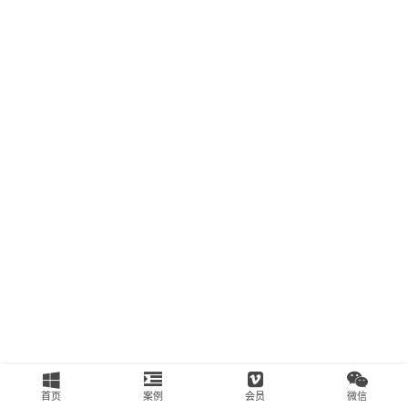
南
运
营
百
科
创
业
资
源
会
员
专
区
首页
案例
会员
微信